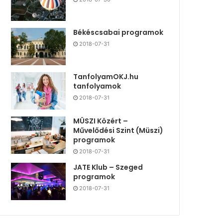
Békéscsabai programok
2018-07-31
TanfolyamOKJ.hu
tanfolyamok
2018-07-31
MÜSZI Közért –
Művelődési Szint (Müszi)
programok
2018-07-31
JATE Klub – Szeged
programok
2018-07-31