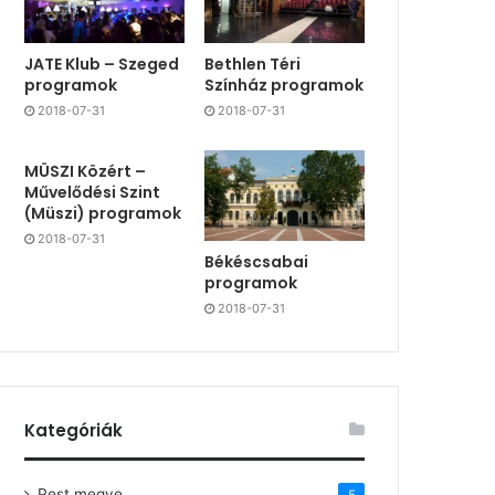
JATE Klub – Szeged
Bethlen Téri
programok
Színház programok
2018-07-31
2018-07-31
MÜSZI Közért –
Művelődési Szint
(Müszi) programok
2018-07-31
Békéscsabai
programok
2018-07-31
Kategóriák
Pest megye