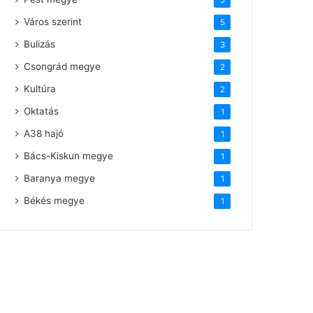
5
Város szerint
5
Bulizás
3
Csongrád megye
2
Kultúra
2
Oktatás
1
A38 hajó
1
Bács-Kiskun megye
1
Baranya megye
1
Békés megye
1