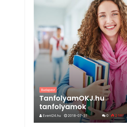
Budapest
TanfolyamOKJ.hu
tanfolyamok
Event24.hu
2018-07-31
0
2 587