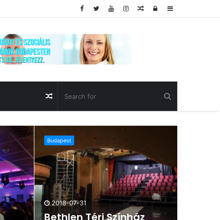
Random
Log
Sidebar
Article
In
Random
Article
Budapest
2018-07-31
Bethlen Téri Színház