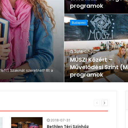
programok
Budapest
2018-07-31
MÜSZI Közért –
Művelődési Szint (M
eft’] Szakmát szeretnél? Itt a
programok
2018-07-31
Bethlen Téri Színház