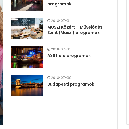
programok
2018-07-31
MÜSZI Közért – Művelődési
Szint (Müszi) programok
2018-07-31
A38 hajó programok
2018-07-30
Budapesti programok