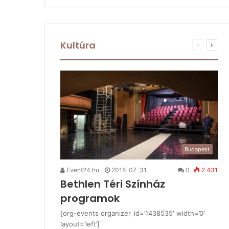
Kultúra
Budapest
Event24.hu
2018-07-31
0
2 431
Bethlen Téri Színház
programok
[org-events organizer_id=’1438535′ width=’0′
layout=’left’]