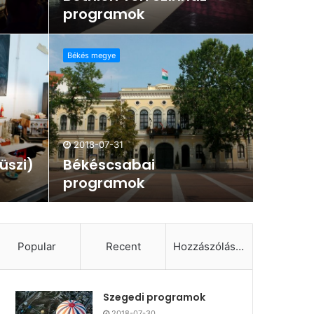
programok
Békés megye
2018-07-31
üszi)
Békéscsabai
programok
Popular
Recent
Hozzászólások
Szegedi programok
2018-07-30