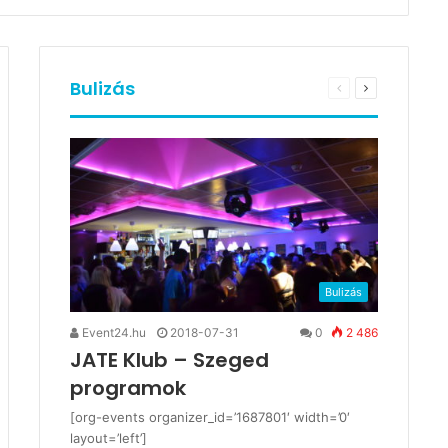
Bulizás
Bulizás
Event24.hu
2018-07-31
0
2 486
JATE Klub – Szeged
programok
[org-events organizer_id=’1687801′ width=’0′
layout=’left’]