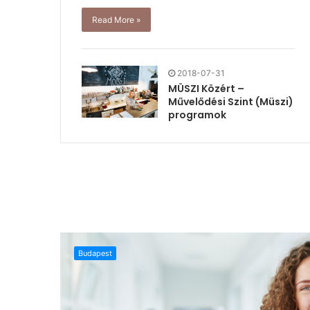
Read More »
2018-07-31
MÜSZI Közért –
Művelődési Szint (Müszi)
programok
Budapest