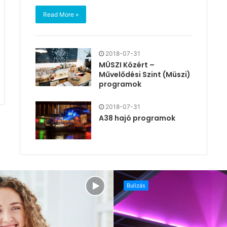
Read More »
2018-07-31
MÜSZI Közért –
Művelődési Szint (Müszi)
programok
2018-07-31
A38 hajó programok
Bulizás