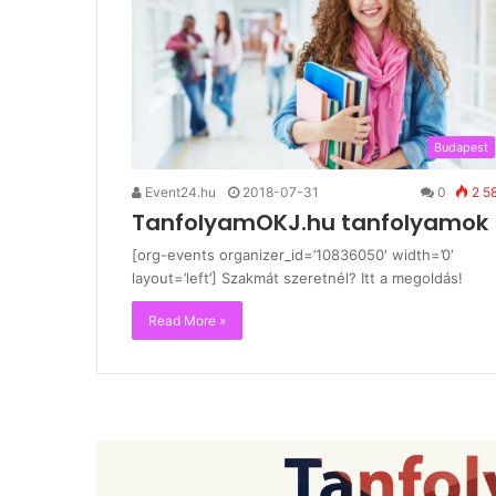
Budapest
Event24.hu
2018-07-31
0
2 5
TanfolyamOKJ.hu tanfolyamok
[org-events organizer_id=’10836050′ width=’0′
layout=’left’] Szakmát szeretnél? Itt a megoldás!
Read More »