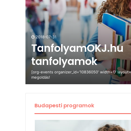
2018-07-31
TanfolyamOKJ.hu
tanfolyamok
[org-events organizer_id=’10836050′ width=’0′ layout=’l
megoldás!
Budapesti programok