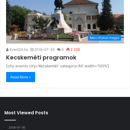
Bács-Kiskun megye
Event24.hu
2018-07-30
0
2 328
Kecskeméti programok
[city-events city=’Kecskemét’ category=’All’ width=’100%’]
Read More »
Most Viewed Posts
2018-07-30