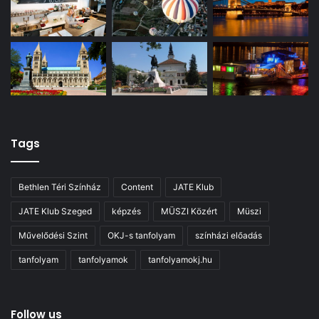
Tags
Bethlen Téri Színház
Content
JATE Klub
JATE Klub Szeged
képzés
MÜSZI Közért
Müszi
Művelődési Szint
OKJ-s tanfolyam
színházi előadás
tanfolyam
tanfolyamok
tanfolyamokj.hu
Follow us