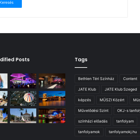
dified Posts
Tags
Bethlen Téri Színház
Content
JATE Klub
JATE Klub Szeged
képzés
MÜSZI Közért
Müs
Művelődési Szint
OKJ-s tanfo
színházi előadás
tanfolyam
tanfolyamok
tanfolyamokj.hu