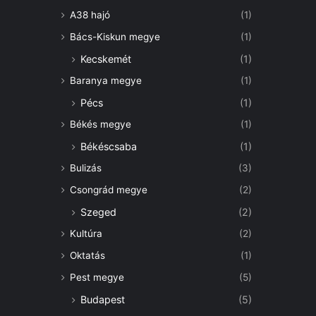
A38 hajó
(1)
Bács-Kiskun megye
(1)
Kecskemét
(1)
Baranya megye
(1)
Pécs
(1)
Békés megye
(1)
Békéscsaba
(1)
Bulizás
(3)
Csongrád megye
(2)
Szeged
(2)
Kultúra
(2)
Oktatás
(1)
Pest megye
(5)
Budapest
(5)