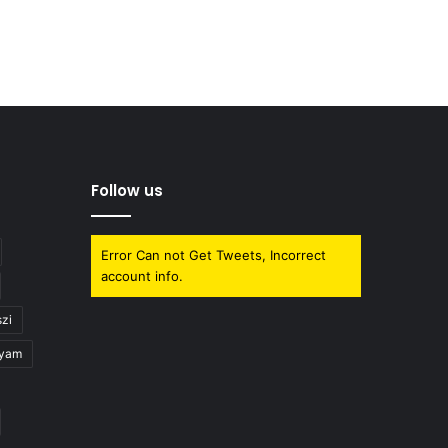
Follow us
Error Can not Get Tweets, Incorrect
account info.
zi
lyam