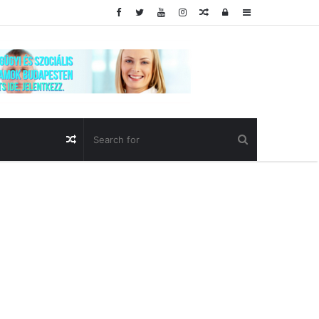
Random
Log
Sidebar
Article
In
Random
Article